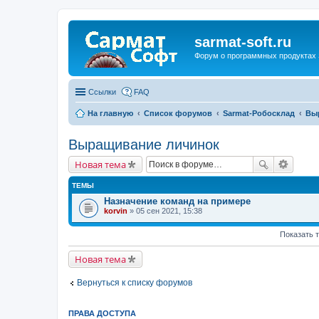
sarmat-soft.ru
Форум о программных продуктах 
Ссылки
FAQ
На главную
Список форумов
Sarmat-Робосклад
Вы
Выращивание личинок
Новая тема
ТЕМЫ
Назначение команд на примере
korvin
» 05 сен 2021, 15:38
Показать 
Новая тема
Вернуться к списку форумов
ПРАВА ДОСТУПА