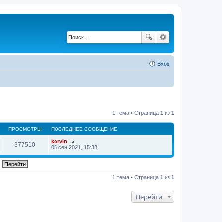
Вход
1 тема • Страница
1
из
1
ПРОСМОТРЫ
ПОСЛЕДНЕЕ СООБЩЕНИЕ
korvin
377510
П
05 сен 2021, 15:38
е
р
е
й
т
1 тема • Страница
1
из
1
и
к
п
Перейти
о
с
л
е