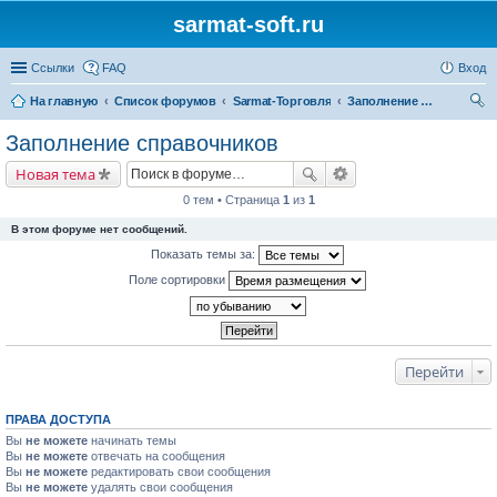
sarmat-soft.ru
Ссылки
FAQ
Вход
На главную
Список форумов
Sarmat-Торговля
Заполнение справочников
ои
Заполнение справочников
ск
Новая тема
0 тем • Страница
1
из
1
В этом форуме нет сообщений.
Показать темы за:
Поле сортировки
Перейти
ПРАВА ДОСТУПА
Вы
не можете
начинать темы
Вы
не можете
отвечать на сообщения
Вы
не можете
редактировать свои сообщения
Вы
не можете
удалять свои сообщения