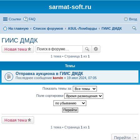
sarmat-soft.ru
Ссылки
FAQ
Вход
На главную
Список форумов
ASUL-Ломбарды
ГИИС ДМДК
ои
ГИИС ДМДК
ск
Новая тема
1 тема • Страница
1
из
1
Темы
Отправка аукциона в ГИИС ДМДК
Последнее сообщение
korvin
«
19 июл 2024, 07:05
Показать темы за:
Поле сортировки
Новая тема
1 тема • Страница
1
из
1
Перейти