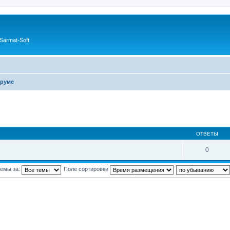
Sarmat-Soft
руме
ОТВЕТЫ
0
темы за:
Поле сортировки