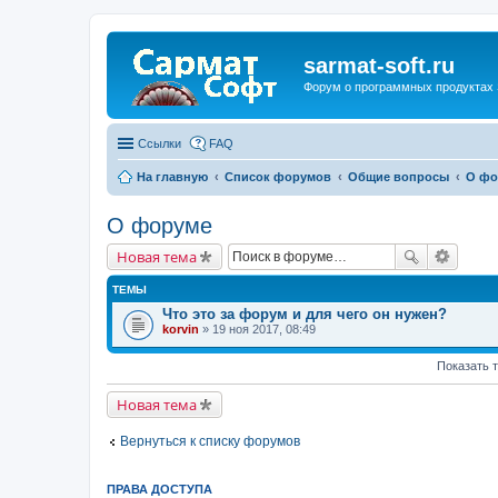
sarmat-soft.ru
Форум о программных продуктах 
Ссылки
FAQ
На главную
Список форумов
Общие вопросы
О фо
О форуме
Новая тема
ТЕМЫ
Что это за форум и для чего он нужен?
korvin
» 19 ноя 2017, 08:49
Показать 
Новая тема
Вернуться к списку форумов
ПРАВА ДОСТУПА