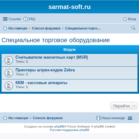
sarmat-soft.ru
Ссылки
FAQ
Вход
На главную
Список форумов
Специальное торговое оборудование
ои
Специальное торговое оборудование
ск
Форум
Считыватели магнитных карт (MSR)
Темы:
1
Принтеры штрих-кодов Zebra
Темы:
1
ККМ - кассовые аппараты
Темы:
1
Перейти
На главную
Список форумов
Наша команда
Создано на основе
phpBB
® Forum Software © phpBB Limited
Русская поддержка phpBB