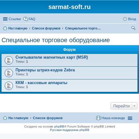
sarmat-soft.ru
Ссылки
FAQ
Вход
На главную
Список форумов
Специальное торговое оборудование
ои
Специальное торговое оборудование
ск
Форум
Считыватели магнитных карт (MSR)
Темы:
1
Принтеры штрих-кодов Zebra
Темы:
1
ККМ - кассовые аппараты
Темы:
1
Перейти
На главную
Список форумов
Наша команда
Создано на основе
phpBB
® Forum Software © phpBB Limited
Русская поддержка phpBB