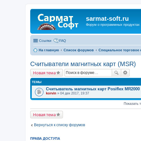
sarmat-soft.ru
Форум о программных продуктах 
Ссылки
FAQ
На главную
Список форумов
Специальное торговое
Считыватели магнитных карт (MSR)
Новая тема
ТЕМЫ
Считыватель магнитных карт Posiflex MR2000 
korvin
» 04 дек 2017, 19:37
Показать 
Новая тема
Вернуться к списку форумов
ПРАВА ДОСТУПА