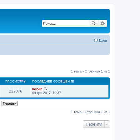
Вход
1 тема • Страница
1
из
1
ПРОСМОТРЫ
ПОСЛЕДНЕЕ СООБЩЕНИЕ
korvin
222076
П
04 дек 2017, 19:37
е
р
е
й
т
1 тема • Страница
1
из
1
и
к
п
Перейти
о
с
л
е