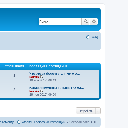
Вход
СООБЩЕНИЯ
ПОСЛЕДНЕЕ СООБЩЕНИЕ
Что это за форум и для чего о…
1
korvin
П
19 ноя 2017, 08:49
е
р
Какие документы на наше ПО Ва…
2
е
korvin
й
П
19 ноя 2017, 09:00
т
е
и
р
к
е
п
й
Перейти
о
т
с
и
л
к
е
п
 команда
Удалить cookies конференции
Часовой пояс:
UTC
д
о
н