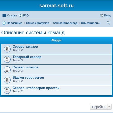
sarmat-soft.ru
Ссылки
FAQ
Вход
На главную
Список форумов
Sarmat-Робосклад
Описание системы команд
ои
Описание системы команд
ск
Форум
Сервер заказов
Темы:
2
Товарный сервер
Темы:
3
Сервер шлюзов
Темы:
3
Stacker robot server
Темы:
2
Сервер штабелеров простой
Темы:
2
Перейти