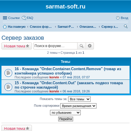
sarmat-soft.ru
Ссылки
FAQ
Вход
На главную
Список форумов
Sarmat-Робосклад
Описание системы команд
Сервер заказов
ои
Сервер заказов
ск
Новая тема
2 темы • Страница
1
из
1
Темы
16 - Команда "Order.Container.Content.Remove" (товар из
контейнера успешно отобран)
Последнее сообщение
korvin
«
07 янв 2018, 07:07
15 - Команда "Order.Content.Out" (заказать подвоз товара
по строчке накладной)
Последнее сообщение
korvin
«
06 янв 2018, 19:26
Показать темы за:
Поле сортировки
Новая тема