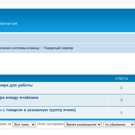
Sarmat-Soft
исание системы команд
Товарный сервер
ОТВЕТЫ
йнера для работы
0
нера между ячейками
0
ы с товаром в указанную группу ячеек)
0
темы за:
Поле сортировки