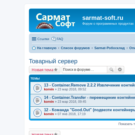
sarmat-soft.ru
Форум о программных продуктах 
Ссылки
FAQ
На главную
Список форумов
Sarmat-Робосклад
Оп
Товарный сервер
Новая тема
ТЕМЫ
13 - Container.Remove 2.2.2 Извлечение конте
korvin
» 23 мар 2018, 09:52
14 - Container.Transfer - перемещение контей
korvin
» 23 мар 2018, 09:45
12 - Команда "Good.Out" (подвезти контейнер
korvin
» 07 янв 2018, 17:19
Показать 
Новая тема