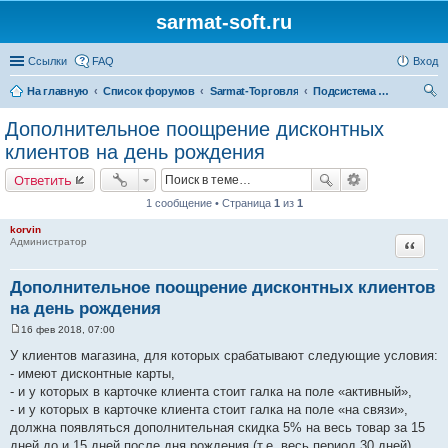
sarmat-soft.ru
Ссылки
FAQ
Вход
На главную
Список форумов
Sarmat-Торговля
Подсистема работы с клиентами (CRM)
ои
Дополнительное поощрение дисконтных
ск
клиентов на день рождения
Ответить
1 сообщение • Страница
1
из
1
korvin
Цитата
Администратор
Дополнительное поощрение дисконтных клиентов
на день рождения
16 фев 2018, 07:00
С
о
У клиентов магазина, для которых срабатывают следующие условия:
о
- имеют дисконтные карты,
б
щ
- и у которых в карточке клиента стоит галка на поле «активный»,
е
- и у которых в карточке клиента стоит галка на поле «на связи»,
н
и
должна появляться дополнительная скидка 5% на весь товар за 15
е
дней до и 15 дней после дня рождения (т.е. весь период 30 дней)