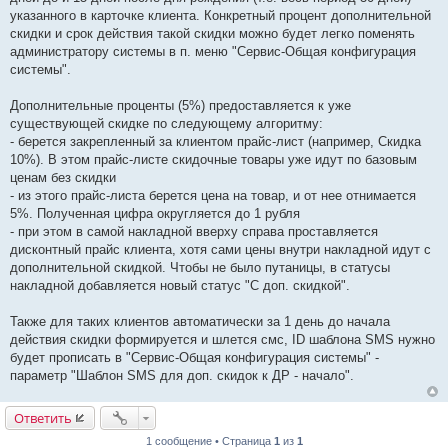
указанного в карточке клиента. Конкретный процент дополнительной
скидки и срок действия такой скидки можно будет легко поменять
администратору системы в п. меню "Сервис-Общая конфигурация
системы".
Дополнительные проценты (5%) предоставляется к уже
существующей скидке по следующему алгоритму:
- берется закрепленный за клиентом прайс-лист (например, Скидка
10%). В этом прайс-листе скидочные товары уже идут по базовым
ценам без скидки
- из этого прайс-листа берется цена на товар, и от нее отнимается
5%. Полученная цифра округляется до 1 рубля
- при этом в самой накладной вверху справа проставляется
дисконтный прайс клиента, хотя сами цены внутри накладной идут с
дополнительной скидкой. Чтобы не было путаницы, в статусы
накладной добавляется новый статус "С доп. скидкой".
Также для таких клиентов автоматически за 1 день до начала
действия скидки формируется и шлется смс, ID шаблона SMS нужно
будет прописать в "Сервис-Общая конфигурация системы" -
параметр "Шаблон SMS для доп. скидок к ДР - начало".
Ответить
1 сообщение • Страница
1
из
1