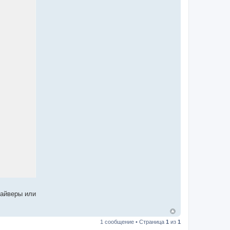
райверы или
1 сообщение • Страница
1
из
1