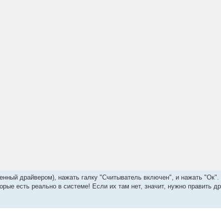
нный драйвером), нажать галку "Считыватель включен", и нажать "Ок".
рые есть реально в системе! Если их там нет, значит, нужно править д