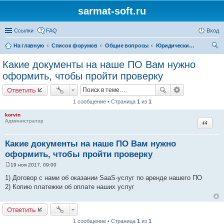
sarmat-soft.ru
Ссылки
FAQ
Вход
На главную
Список форумов
Общие вопросы
Юридические вопросы
ои
Какие документы на наше ПО Вам нужно
ск
оформить, чтобы пройти проверку
Ответить
1 сообщение • Страница
1
из
1
korvin
Цитата
Администратор
Какие документы на наше ПО Вам нужно
оформить, чтобы пройти проверку
19 ноя 2017, 09:00
С
о
1) Договор с нами об оказании SaaS-услуг по аренде нашего ПО
о
2) Копию платежки об оплате наших услуг
б
щ
е
н
Ответить
и
е
1 сообщение • Страница
1
из
1