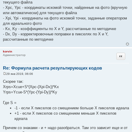
текущего файла
- Xpc, Ypc - координаты искомой точки, найденные на фото (вручную
или автоматически) для текущего файла
- Xpi, Ypi - координаты на фото искомой точки, заданные оператором
для идеального фото
- Kx, Ky - коэффициенты по X и Y, рассчитанные по методичке
- Dx, Dy - корректировочные поправки в пикселях по X и Y,
рассчитанные по методичке
korvin
Цитата
Администратор
Re: Формула расчета результирующих кодов
29 янв 2019, 06:06
С
о
Скорее так:
о
Xrps=Xcue+S*(Xpc-(Xpi-Dx))*Kx
б
щ
Yrps=Ycue-S*(Ypc-(Ypi-Dy))*Ky
е
н
и
Где S =
е
-1 - если X пикселов со смещением больше X пикселов идеала
+1 - если X пикселов со смещением меньше X пикселов
идеала
Причем со знаками - и + надо разобраться. Там это зависит еще и от