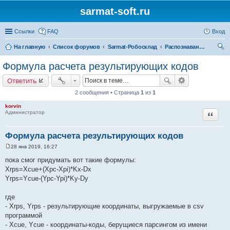
sarmat-soft.ru
Ссылки
FAQ
Вход
На главную
Список форумов
Sarmat-Робосклад
Распознавание уголков
ои
Формула расчета результирующих кодов
ск
Ответить
2 сообщения • Страница
1
из
1
korvin
Цитата
Администратор
Формула расчета результирующих кодов
28 янв 2019, 16:27
С
о
пока смог придумать вот такие формулы:
о
Xrps=Xcue+(Xpc-Xpi)*Kx-Dx
б
щ
Yrps=Ycue-(Ypc-Ypi)*Ky-Dy
е
н
и
где
е
- Xrps, Yrps - результирующие координаты, выгружаемые в csv
программой
- Xcue, Ycue - координаты-коды, берущиеся парсингом из имени