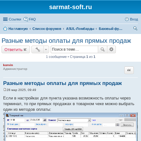
sarmat-soft.ru
Ссылки
FAQ
Вход
На главную
Список форумов
ASUL-Ломбарды
Базовый функционал
ои
Разные методы оплаты для прямых продаж
ск
Ответить
1 сообщение • Страница
1
из
1
korvin
Цитата
Администратор
Разные методы оплаты для прямых продаж
28 мар 2025, 09:49
С
о
Если в настройках для пункта указана возможность оплаты через
о
терминал, то при прямых продажах в товарном чеке можно выбрать
б
щ
один из методов оплаты:
е
н
и
е