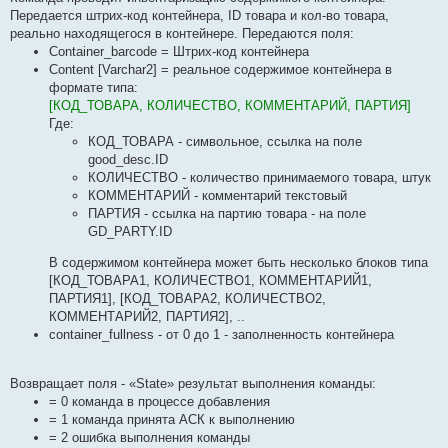
Передается штрих-код контейнера, ID товара и кол-во товара,
реально находящегося в контейнере. Передаются поля:
Container_barcode = Штрих-код контейнера
Content [Varchar2] = реальное содержимое контейнера в
формате типа:
[КОД_ТОВАРА, КОЛИЧЕСТВО, КОММЕНТАРИЙ, ПАРТИЯ]
Где:
КОД_ТОВАРА - символьное, ссылка на поле
good_desc.ID
КОЛИЧЕСТВО - количество принимаемого товара, штук
КОММЕНТАРИЙ - комментарий текстовый
ПАРТИЯ - ссылка на партию товара - на поле
GD_PARTY.ID
В содержимом контейнера может быть несколько блоков типа
[КОД_ТОВАРА1, КОЛИЧЕСТВО1, КОММЕНТАРИЙ1,
ПАРТИЯ1], [КОД_ТОВАРА2, КОЛИЧЕСТВО2,
КОММЕНТАРИЙ2, ПАРТИЯ2], ..
container_fullness - от 0 до 1 - заполненность контейнера
Возвращает поля - «State» результат выполнения команды:
= 0 команда в процессе добавления
= 1 команда принята АСК к выполнению
= 2 ошибка выполнения команды