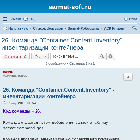
sarmat-soft.ru
Ссылки
FAQ
Вход
На главную
Список форумов
Sarmat-Робосклад
АСК Рязань
ои
26. Команда "Container.Content.Inventory" -
ск
инвентаризации контейнера
Ответить
2 сообщения • Страница
1
из
1
korvin
Цитата
Администратор
26. Команда "Container.Content.Inventory" -
инвентаризации контейнера
27 мар 2019, 08:54
С
о
Код команды = 26.
о
б
щ
Команда отдается путем добавления записи в таблицу
е
sarmat.command_gas.
н
и
е
Команда проводит инвентаризацию содержимого контейнера.