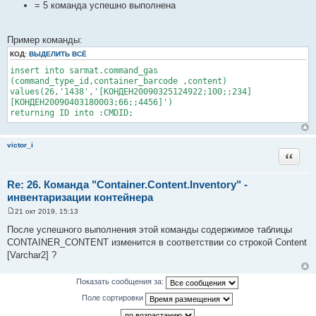
= 5 команда успешно выполнена
Пример команды:
КОД:
ВЫДЕЛИТЬ ВСЁ
insert into sarmat.command_gas
(command_type_id,container_barcode ,content)
values(26,'1438','[КОНДЕН20090325124922;100;;234]
[КОНДЕН20090403180003;66;;4456]')
returning ID into :CMDID;
victor_i
Цитата
Re: 26. Команда "Container.Content.Inventory" -
инвентаризации контейнера
21 окт 2019, 15:13
С
о
После успешного выполнения этой команды содержимое таблицы
о
CONTAINER_CONTENT изменится в соответствии со строкой Content
б
щ
[Varchar2] ?
е
н
и
Показать сообщения за:
е
Поле сортировки