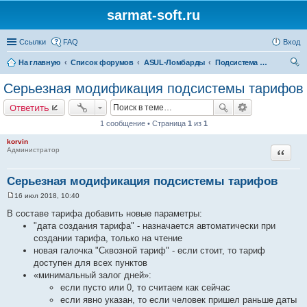
sarmat-soft.ru
Ссылки
FAQ
Вход
На главную
Список форумов
ASUL-Ломбарды
Подсистема работы с клиентами (CRM)
ои
Серьезная модификация подсистемы тарифов
ск
Ответить
1 сообщение • Страница
1
из
1
korvin
Цитата
Администратор
Серьезная модификация подсистемы тарифов
16 июл 2018, 10:40
С
о
В составе тарифа добавить новые параметры:
о
"дата создания тарифа" - назначается автоматически при
б
щ
создании тарифа, только на чтение
е
новая галочка "Сквозной тариф" - если стоит, то тариф
н
и
доступен для всех пунктов
е
«минимальный залог дней»:
если пусто или 0, то считаем как сейчас
если явно указан, то если человек пришел раньше даты