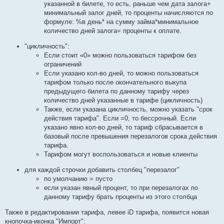
указанной в билете, то есть, раньше чем дата залога+
минимальный залог дней, то проценты начисляются по
формуле: %в день* на сумму займа*минимальное
количество дней залога= проценты к оплате.
"цикличность":
Если стоит «0» можно пользоваться тарифом без
ограничений
Если указано кол-во дней, то можно пользоваться
тарифом только после окончательного выкупа
предыдущего билета по данному тарифу через
количество дней указанные в тарифе (цикличность)
Также, если указана цикличность, можно указать "срок
действия тарифа". Если =0, то бессрочный. Если
указано явно кол-во дней, то тариф сбрасывается в
базовый после превышения перезалогов срока действия
тарифа.
Тарифом могут воспользоваться и новые клиенты
для каждой строчки добавить столбец "перезалог"
по умолчанию = пусто
если указан явный процент, то при перезалогах по
данному тарифу брать проценты из этого столбца
Также в редактировании тарифа, левее iD тарифа, появится новая
кнопочка-иконка "Импорт":