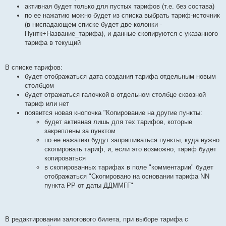
активная будет только для пустых тарифов (т.е. без состава)
по ее нажатию можно будет из списка выбрать тариф-источник
(в ниспадающем списке будет две колонки -
Пунтк+Название_тарифа), и данные скопируются с указанного
тарифа в текущий
В списке тарифов:
будет отображаться дата создания тарифа отдельным новым
столбцом
будет отражаться галочкой в отдельном столбце сквозной
тариф или нет
появится новая кнопочка "Копирование на другие пункты:
будет активная лишь для тех тарифов, которые
закреплены за пунктом
по ее нажатию будут запрашиваться пункты, куда нужно
скопировать тариф, и, если это возможно, тариф будет
копироваться
в скопированных тарифах в поле "комментарии" будет
отображаться "Скопировано на основании тарифа NN
пункта PP от даты ДДММГГ"
В редактировании залогового билета, при выборе тарифа с