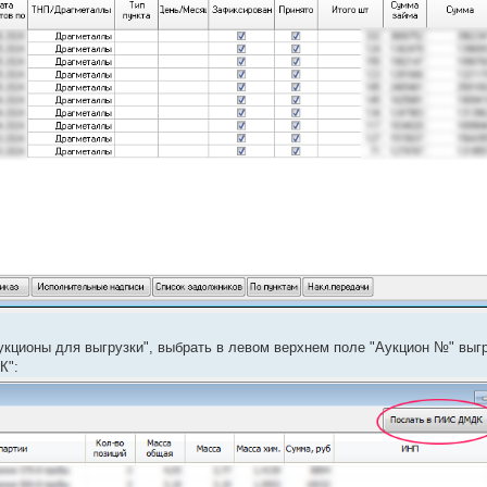
кционы для выгрузки", выбрать в левом верхнем поле "Аукцион №" вы
К":