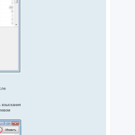
сле
ь взыскания
 левом