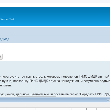
Sarmat-Soft
С ДМДК
 перегрузить тот компьютер, к которому подключен ГИИС ДМДК личный 
а нужна, поскольку ГИИС ДМДК служба ненадежная, и регулярно подвис
активен.
е аукционов, двойном щелчком мыши поставить галку "Передать ГИИС ДМ