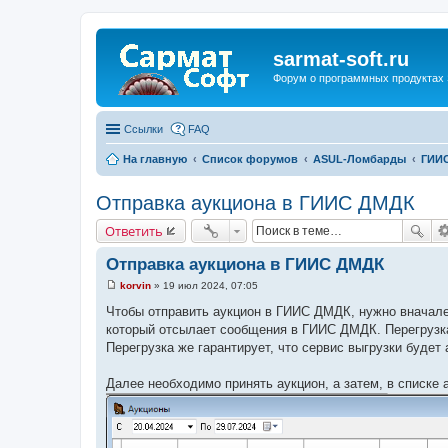
sarmat-soft.ru
Форум о программных продуктах 
Ссылки
FAQ
На главную
Список форумов
ASUL-Ломбарды
ГИИ
Отправка аукциона в ГИИС ДМДК
Ответить
Отправка аукциона в ГИИС ДМДК
korvin
»
19 июл 2024, 07:05
С
о
Чтобы отправить аукцион в ГИИС ДМДК, нужно вначале
о
который отсылает сообщения в ГИИС ДМДК. Перегрузк
б
щ
Перегрузка же гарантирует, что сервис выгрузки будет 
е
н
и
Далее необходимо принять аукцион, а затем, в списк
е