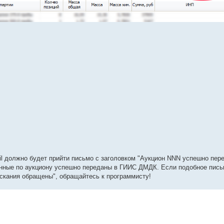
il должно будет прийти письмо с заголовком "Аукцион NNN успешно пер
данные по аукциону успешно переданы в ГИИС ДМДК. Если подобное пись
ыскания обращены", обращайтесь к программисту!