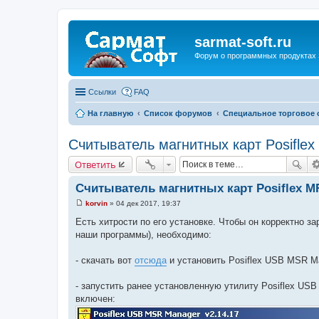
sarmat-soft.ru
Форум о программных продуктах 
Ссылки
FAQ
На главную
Список форумов
Специальное торговое
Считыватель магнитных карт Posifle
Ответить
Считыватель магнитных карт Posiflex MR
korvin
»
04 дек 2017, 19:37
С
о
Есть хитрости по его установке. Чтобы он корректно 
о
наши программы), необходимо:
б
щ
е
- скачать вот
отсюда
и установить Posiflex USB MSR M
н
и
е
- запустить ранее установленную утилиту Posiflex US
включен: